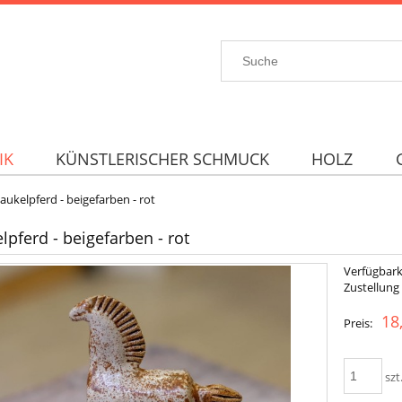
IK
KÜNSTLERISCHER SCHMUCK
HOLZ
aukelpferd - beigefarben - rot
lpferd - beigefarben - rot
Verfügbark
Zustellung
18
Preis:
szt