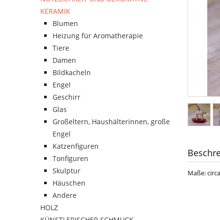
KERAMIK
Blumen
Heizung für Aromatherapie
Tiere
Damen
BIldkacheln
Engel
Geschirr
Glas
Großeltern, Haushälterinnen, große
Engel
Katzenfiguren
Beschr
Tonfiguren
Skulptur
Maße: circ
Häuschen
Andere
HOLZ
KÜNSTLERISCHER SCHMUCK