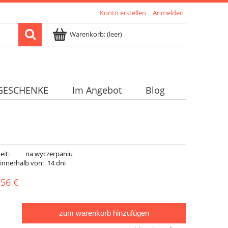
Konto erstellen
Anmelden
Warenkorb:
(leer)
GESCHENKE
Im Angebot
Blog
eit:
na wyczerpaniu
 innerhalb von:
14 dni
,56 €
zum warenkorb hinzufügen
.