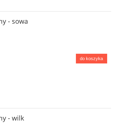
ny - sowa
do koszyka
y - wilk