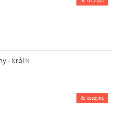
do koszyka
y - królik
do koszyka