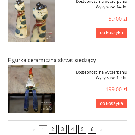
Dostępność:
na wyczerpaniu
Wysyłka w:
14 dni
59,00 zł
do koszyka
Figurka ceramiczna skrzat siedzący
Dostępność:
na wyczerpaniu
Wysyłka w:
14 dni
199,00 zł
do koszyka
«
1
2
3
4
5
6
»