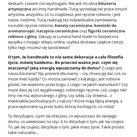
deskach, czasem coś wystrugam. Nie jest mi obca
biżuteria
artystyczna
ani inny handmade. Tutaj sprzedaję też prace innych
artystów, wszystko, co tu znajdziesz, jest ręcznie robione, i jest
nasze, rodzime. Tutaj realizuję też indywidualne zamówienia
na kubki ręcznie robione
,
kwiaty ceramiczne
,
kominki do
aromaterapii
,
naczynia ceramiczne
oraz
figurki ceramiczne
robione z gliny
. Zakupy w Lunaria hand made to bezpieczna
wysyłka z mojego sklepu online, szybka dostawa i piękne rzeczy,
tylko tego możesz się spodziewać!
O tym, że handmade to nie same dekoracje a cała filozofia
życia, mówię każdemu. Bo przecież ważne jest, czym się
otaczamy? Jaką energię wpuszczamy do domu?
Z czego jest
nasza biżuteria? Np. prezent dla mamy – czy chcesz jej dać coś, co
może mieć każdy? Co można zamówić z katalogu, jest robione
gdzieś, nie wiadomo przez kogo, z czego i w jakich warunkach? Czy
może dasz jej coś wyjątkowego, robionego ręcznie, coś, czego nikt
inny nie ma, wykonanego z gliny, czy szkła, czy drewna... z
materiałów pochodzących z natury? Które mają fajną energię, a
prace wykonane są przez ludzi, którzy kochają to, co robią?
Ty decydujesz, czym się otaczasz, co wpuszczasz do swojego
domu, co zawieszasz na szyi. A to decyduje o tym, jak się czujesz.
To, jak się czujesz, decyduje o tym, jakie masz życie. Takie proste,
takie naturalne...