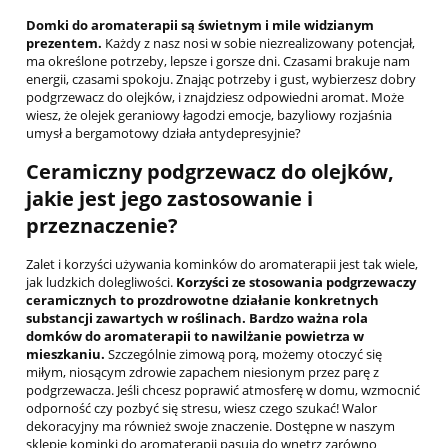
Domki do aromaterapii są świetnym i mile widzianym
prezentem.
Każdy z nasz nosi w sobie niezrealizowany potencjał,
ma określone potrzeby, lepsze i gorsze dni. Czasami brakuje nam
energii, czasami spokoju. Znając potrzeby i gust, wybierzesz dobry
podgrzewacz do olejków, i znajdziesz odpowiedni aromat. Może
wiesz, że olejek geraniowy łagodzi emocje, bazyliowy rozjaśnia
umysł a bergamotowy działa antydepresyjnie?
Ceramiczny podgrzewacz do olejków,
jakie jest jego zastosowanie i
przeznaczenie?
Zalet i korzyści używania kominków do aromaterapii jest tak wiele,
jak ludzkich dolegliwości.
Korzyści ze stosowania podgrzewaczy
ceramicznych to prozdrowotne działanie konkretnych
substancji zawartych w roślinach. Bardzo ważna rola
domków do aromaterapii to nawilżanie powietrza w
mieszkaniu.
Szczególnie zimową porą, możemy otoczyć się
miłym, niosącym zdrowie zapachem niesionym przez parę z
podgrzewacza. Jeśli chcesz poprawić atmosferę w domu, wzmocnić
odporność czy pozbyć się stresu, wiesz czego szukać! Walor
dekoracyjny ma również swoje znaczenie. Dostępne w naszym
sklepie kominki do aromaterapii pasują do wnętrz zarówno