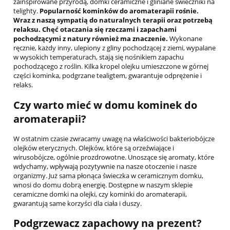
zainspirowane przyrodą, domki ceramiczne i gliniane świeczniki na
telighty.
Popularność kominków do aromaterapii rośnie.
Wraz z naszą sympatią do naturalnych terapii oraz potrzebą
relaksu. Chęć otaczania się rzeczami i zapachami
pochodzącymi z natury również ma znaczenie.
Wykonane
ręcznie, każdy inny, ulepiony z gliny pochodzącej z ziemi, wypalane
w wysokich temperaturach, stają się nośnikiem zapachu
pochodzącego z roślin. Kilka kropel olejku umieszczone w górnej
części kominka, podgrzane tealigtem, gwarantuje odprężenie i
relaks.
Czy warto mieć w domu kominek do
aromaterapii?
W ostatnim czasie zwracamy uwagę na właściwości bakteriobójcze
olejków eterycznych. Olejków, które są orzeźwiające i
wirusobójcze, ogólnie prozdrowotne. Unoszące się aromaty, które
wdychamy, wpływają pozytywnie na nasze otoczenie i nasze
organizmy. Już sama płonąca świeczka w ceramicznym domku,
wnosi do domu dobrą energię. Dostępne w naszym sklepie
ceramiczne domki na olejki, czy kominki do aromaterapii,
gwarantują same korzyści dla ciała i duszy.
Podgrzewacz zapachowy na prezent?