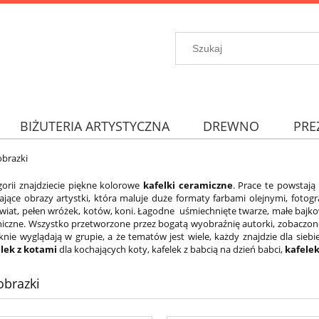
BIŻUTERIA ARTYSTYCZNA
DREWNO
PRE
obrazki
gorii znajdziecie piękne kolorowe
kafelki ceramiczne
. Prace te powstaj
ające obrazy artystki, która maluje duże formaty farbami olejnymi, fotogr
wiat, pełen wróżek, kotów, koni. Łagodne uśmiechnięte twarze, małe bajko
niczne. Wszystko przetworzone przez bogatą wyobraźnię autorki, zobaczone
knie wyglądają w grupie, a że tematów jest wiele, każdy znajdzie dla siebi
lek z kotami
dla kochających koty, kafelek z babcią na dzień babci,
kafele
obrazki