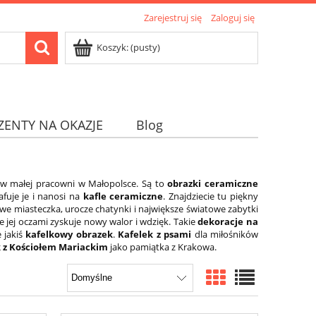
Zarejestruj się
Zaloguj się
Koszyk:
(pusty)
ZENTY NA OKAZJE
Blog
ą w małej pracowni w Małopolsce. Są to
obrazki ceramiczne
afuje je i nanosi na
kafle ceramiczne
. Znajdziecie tu piękny
we miasteczka, urocze chatynki i największe światowe zabytki
 jej oczami zyskuje nowy walor i wdzięk. Takie
dekoracje na
e jakiś
kafelkowy obrazek
.
Kafelek z psami
dla miłośników
k z Kościołem Mariackim
jako pamiątka z Krakowa.