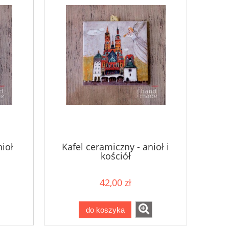
nioł
Kafel ceramiczny - anioł i
kościół
42,00 zł
do koszyka