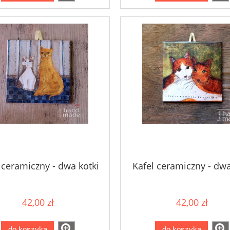
 ceramiczny - dwa kotki
Kafel ceramiczny - dwa
42,00 zł
42,00 zł
do koszyka
do koszyka