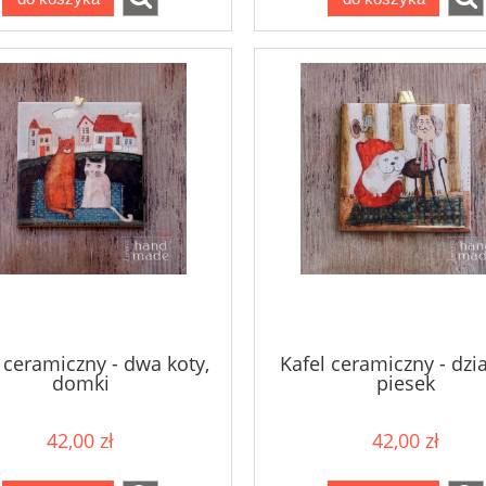
 ceramiczny - dwa koty,
Kafel ceramiczny - dzi
domki
piesek
42,00 zł
42,00 zł