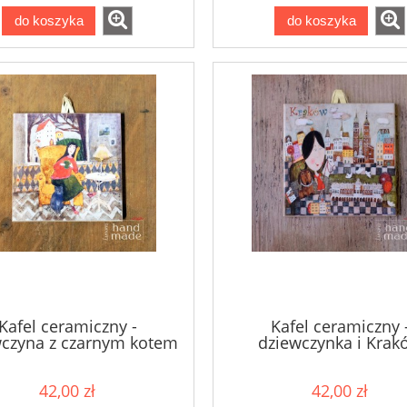
do koszyka
do koszyka
Kafel ceramiczny -
Kafel ceramiczny 
czyna z czarnym kotem
dziewczynka i Krak
42,00 zł
42,00 zł