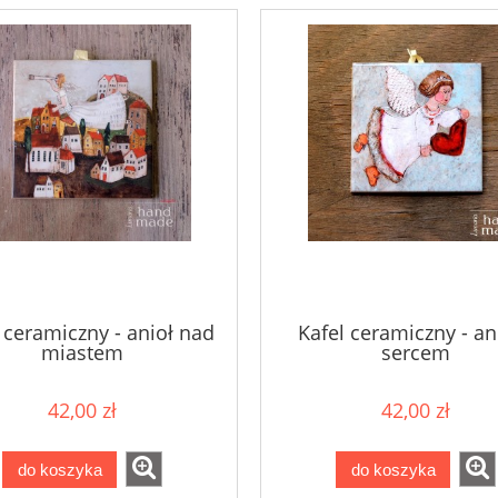
 ceramiczny - anioł nad
Kafel ceramiczny - ani
miastem
sercem
42,00 zł
42,00 zł
do koszyka
do koszyka