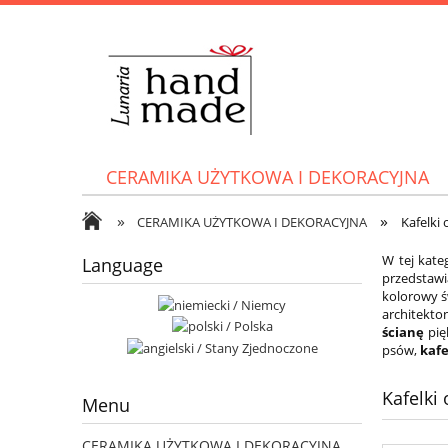
CERAMIKA UŻYTKOWA I DEKORACYJNA
»
»
CERAMIKA UŻYTKOWA I DEKORACYJNA
Kafelki 
W tej kate
Language
przedstawi
kolorowy ś
architekto
ścianę
pię
psów,
kafe
Kafelki 
Menu
CERAMIKA UŻYTKOWA I DEKORACYJNA