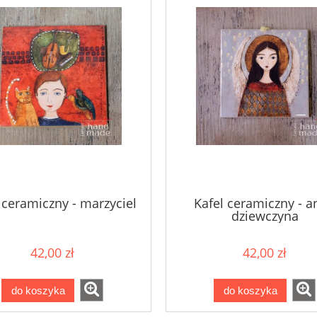
 ceramiczny - marzyciel
Kafel ceramiczny - a
dziewczyna
42,00 zł
42,00 zł
do koszyka
do koszyka