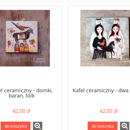
el ceramiczny - domki,
Kafel ceramiczny - dwa 
baran, folk
42,00 zł
42,00 zł
do koszyka
do koszyka