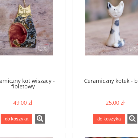
amiczny kot wiszący -
Ceramiczny kotek - b
fioletowy
49,00 zł
25,00 zł
do koszyka
do koszyka