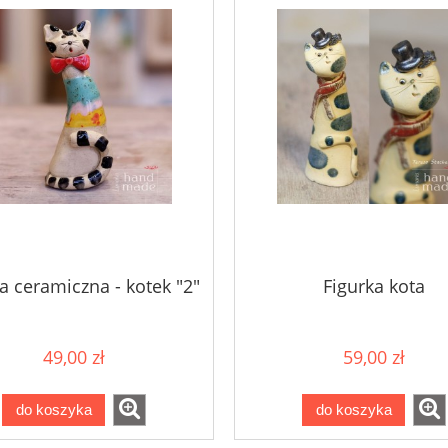
a ceramiczna - kotek "2"
Figurka kota
49,00 zł
59,00 zł
do koszyka
do koszyka