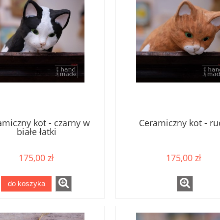
amiczny kot - czarny w
Ceramiczny kot - ru
białe łatki
175,00 zł
175,00 zł
do koszyka