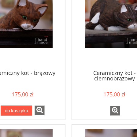
amiczny kot - brązowy
Ceramiczny kot -
ciemnobrązowy
175,00 zł
175,00 zł
do koszyka