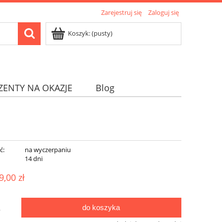
Zarejestruj się
Zaloguj się
Koszyk:
(pusty)
ZENTY NA OKAZJE
Blog
ć:
na wyczerpaniu
:
14 dni
9,00 zł
do koszyka
.