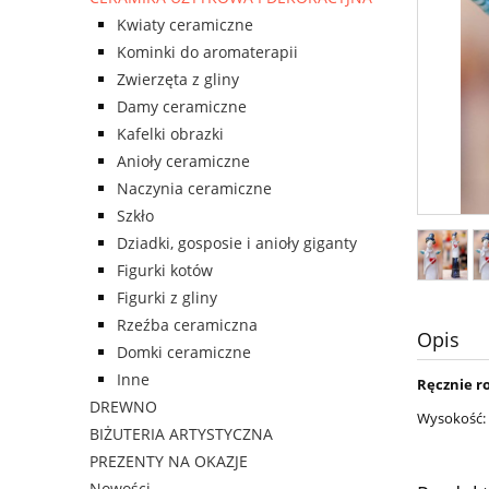
Kwiaty ceramiczne
Kominki do aromaterapii
Zwierzęta z gliny
Damy ceramiczne
Kafelki obrazki
Anioły ceramiczne
Naczynia ceramiczne
Szkło
Dziadki, gosposie i anioły giganty
Figurki kotów
Figurki z gliny
Rzeźba ceramiczna
Opis
Domki ceramiczne
Inne
Ręcznie r
DREWNO
Wysokość: 
BIŻUTERIA ARTYSTYCZNA
PREZENTY NA OKAZJE
Nowości