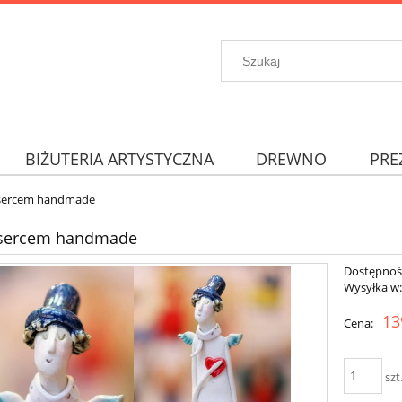
BIŻUTERIA ARTYSTYCZNA
DREWNO
PRE
 sercem handmade
z sercem handmade
Dostępnoś
Wysyłka w
13
Cena:
szt