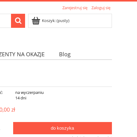
Zarejestruj się
Zaloguj się
Koszyk:
(pusty)
ZENTY NA OKAZJE
Blog
ć:
na wyczerpaniu
:
14 dni
0,00 zł
do koszyka
.