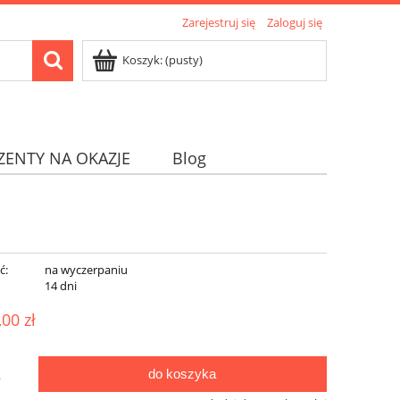
Zarejestruj się
Zaloguj się
Koszyk:
(pusty)
ZENTY NA OKAZJE
Blog
ć:
na wyczerpaniu
:
14 dni
,00 zł
do koszyka
.