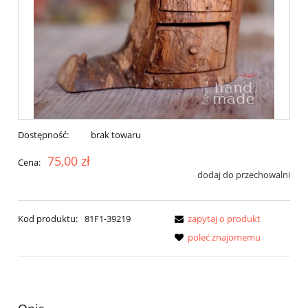
Dostępność:
brak towaru
75,00 zł
Cena:
dodaj do przechowalni
Kod produktu:
81F1-39219
zapytaj o produkt
poleć znajomemu