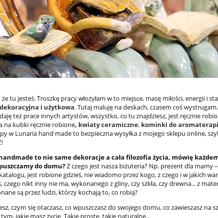
, że tu jesteś. Troszkę pracy włożyłam w to miejsce, masę miłości, energii i st
dekoracyjna i użytkowa
. Tutaj maluję na deskach, czasem coś wystrugam.
daję też prace innych artystów, wszystko, co tu znajdziesz, jest ręcznie robion
 na kubki ręcznie robione
,
kwiaty ceramiczne
,
kominki do aromaterapi
upy w Lunaria hand made to bezpieczna wysyłka z mojego sklepu online, szyb
!
 handmade to nie same dekoracje a cała filozofia życia, mówię każdem
wpuszczamy do domu?
Z czego jest nasza biżuteria? Np. prezent dla mamy 
katalogu, jest robione gdzieś, nie wiadomo przez kogo, z czego i w jakich 
ś, czego nikt inny nie ma, wykonanego z gliny, czy szkła, czy drewna... z ma
ane są przez ludzi, którzy kochają to, co robią?
sz, czym się otaczasz, co wpuszczasz do swojego domu, co zawieszasz na szyi. 
tym, jakie masz życie. Takie proste, takie naturalne...