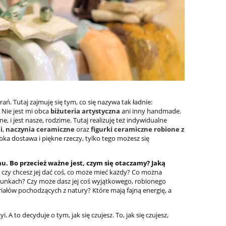
arań. Tutaj zajmuję się tym, co się nazywa tak ładnie:
 Nie jest mi obca
biżuteria artystyczna
ani inny handmade.
e, i jest nasze, rodzime. Tutaj realizuję też indywidualne
i
,
naczynia ceramiczne
oraz
figurki ceramiczne robione z
ka dostawa i piękne rzeczy, tylko tego możesz się
u. Bo przecież ważne jest, czym się otaczamy? Jaką
– czy chcesz jej dać coś, co może mieć każdy? Co można
warunkach? Czy może dasz jej coś wyjątkowego, robionego
teriałów pochodzących z natury? Które mają fajną energię, a
A to decyduje o tym, jak się czujesz. To, jak się czujesz,