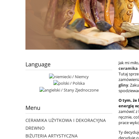
Jak mi miło
Language
ceramika 
Tutaj sprze
zamówienia
gliny
. Zak
spodziewać
O tym, że
energię 
Menu
zamówić z 
ręcznie, co
CERAMIKA UŻYTKOWA I DEKORACYJNA
prace wykon
DREWNO
Ty decyduje
BIŻUTERIA ARTYSTYCZNA
decyduje o 